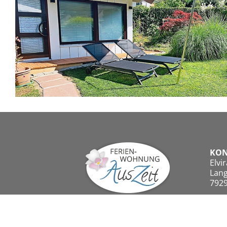
KON
Elvi
Lang
7929