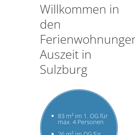
Willkommen in
den
Ferienwohnunge
Auszeit in
Sulzburg
83 m² im 1. OG für
max. 4 Personen
26 m² im DG für